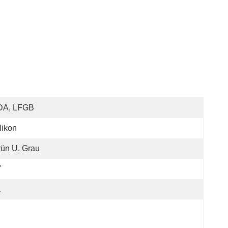
DA, LFGB
likon
ün U. Grau
Y
a