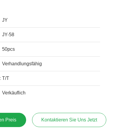
JY
JY-58
50pcs
Verhandlungsfähig
:
T/T
Verkäuflich
en Preis
Kontaktieren Sie Uns Jetzt