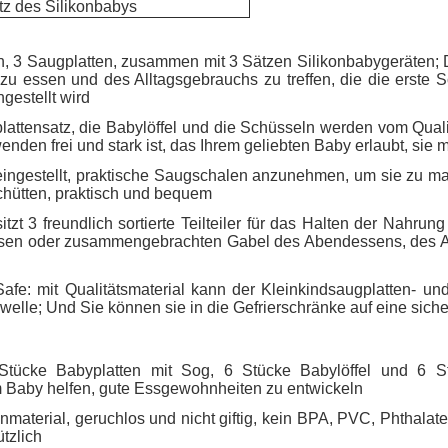
tz des Silikonbabys
, 3 Saugplatten, zusammen mit 3 Sätzen Silikonbabygeräten; 
u essen und des Alltagsgebrauchs zu treffen, die die erste S
gestellt wird
gplattensatz, die Babylöffel und die Schüsseln werden vom Qual
enden frei und stark ist, das Ihrem geliebten Baby erlaubt, sie
 eingestellt, praktische Saugschalen anzunehmen, um sie zu ma
chütten, praktisch und bequem
sitzt 3 freundlich sortierte Teilteiler für das Halten der Nahr
ssen oder zusammengebrachten Gabel des Abendessens, des Ang
afe: mit Qualitätsmaterial kann der Kleinkindsaugplatten- u
lle; Und Sie können sie in die Gefrierschränke auf eine siche
 6 Stücke Babyplatten mit Sog, 6 Stücke Babylöffel und 6
m Baby helfen, gute Essgewohnheiten zu entwickeln
aterial, geruchlos und nicht giftig, kein BPA, PVC, Phthalate,
tzlich