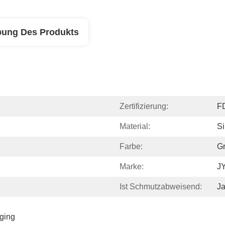
bung Des Produkts
Zertifizierung:
F
Material:
Si
Farbe:
Gr
Marke:
J
Ist Schmutzabweisend:
J
ging