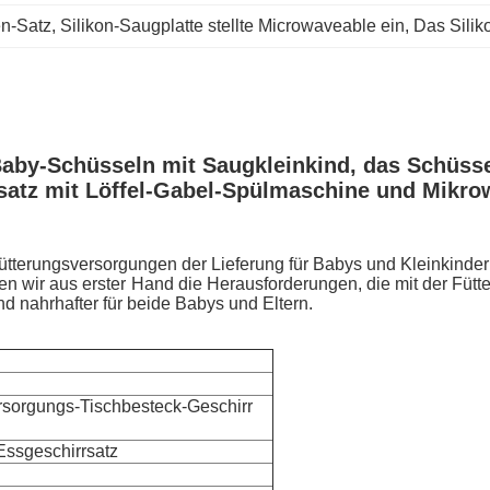
en-Satz
, 
Silikon-Saugplatte stellte Microwaveable ein
, 
Das Silik
Baby-Schüsseln mit Saugkleinkind, das Schüssel
atz mit Löffel-Gabel-Spülmaschine und Mikrowe
tterungsversorgungen der Lieferung für Babys und Kleinkinder
en wir aus erster Hand die Herausforderungen, die mit der Fütt
nd nahrhafter für beide Babys und Eltern.
rsorgungs-Tischbesteck-Geschirr
Essgeschirrsatz