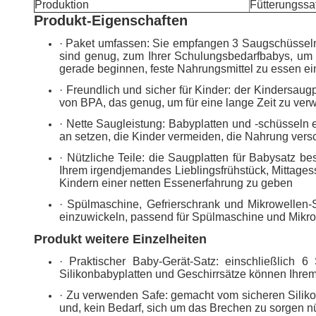
Produktion
Fütterungssa
Produkt-Eigenschaften
· Paket umfassen: Sie empfangen 3 Saugschüsseln
sind genug, zum Ihrer Schulungsbedarfbabys, um z
gerade beginnen, feste Nahrungsmittel zu essen ein
· Freundlich und sicher für Kinder: der Kindersau
von BPA, das genug, um für eine lange Zeit zu verw
· Nette Saugleistung: Babyplatten und -schüsseln
an setzen, die Kinder vermeiden, die Nahrung vers
· Nützliche Teile: die Saugplatten für Babysatz be
Ihrem irgendjemandes Lieblingsfrühstück, Mittage
Kindern einer netten Essenerfahrung zu geben
· Spülmaschine, Gefrierschrank und Mikrowellen-S
einzuwickeln, passend für Spülmaschine und Mikrowe
Produkt weitere Einzelheiten
· Praktischer Baby-Gerät-Satz: einschließlich
Silikonbabyplatten und Geschirrsätze können Ihre
· Zu verwenden Safe: gemacht vom sicheren Silikonm
und, kein Bedarf, sich um das Brechen zu sorgen nü