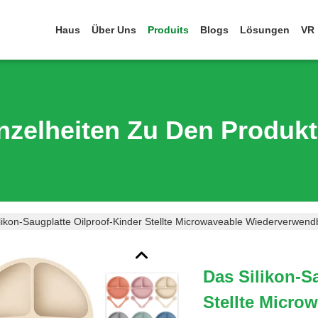
Haus
Über Uns
Produits
Blogs
Lösungen
VR
nzelheiten Zu Den Produk
likon-Saugplatte Oilproof-Kinder Stellte Microwaveable Wiederverwend
Das Silikon-S
Stellte Micro