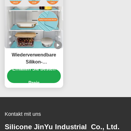
Küchen Gadgets
Wiederverwendbare
Silikon-
Kühlschrankeinlagen,
Erhalten Sie besten
waschbar, rutschfest,
für die
Preis
Küchenorganisation,
wasserdichte und
ölfeste
Regalschutzmatten für
Kontakt mit uns
Schränke, Schubladen
und Glasböden
Silicone JinYu Industrial Co., Ltd.