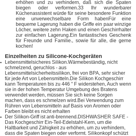
erhöhen und zu verhindern, daß sich die Spaten
biegen oder verformen.33 Ihr wunderbarer
Küchenassistent würde für seine besondere Funktion
eine unverwechselbare Form habenFür eine
bequeme Lagerung haben die Griffe ein paar winzige
Löcher, weitere zehn Haken und einen Geschirrhalter
zur einfachen Lagerung.Ein fantastisches Geschenk
für Freunde und Familie., sowie für alle, die gerne
kochen!
Einzelheiten zu Silicone-Kochgeräten
Lebensmittelsicheres Silikon.Wärmebeständig, nicht
schmelzend, geruchlos - aus
Lebensmittelsicherheitssilikon, frei von BPA, sehr sicher
für jede Art von Lebensmitteln.Die Silikon Kochgeschirr
kann Temperaturen bis zu 446 ° F widerstehen, Auch wenn
sie in der hohen Temperatur Umgebung des Bratens
verwendet werden, müssen Sie sich keine Sorgen
machen, dass es schmelzen wird.Bei Verwendung zum
Rühren von Lebensmitteln auf Basis von Aromen oder
Farben bleibt es nicht erhalten
Der Silikon-Griff ist anti-brennend.DISHWASHER SAFE -
Das Kochgeschirr Ein-Teil-Edelstahl-Kern, um die
Haltbarkeit und Zähigkeit zu erhöhen, um zu verhindern,
dass die Spaten biegen oder verformt. Silikonkopf schützt