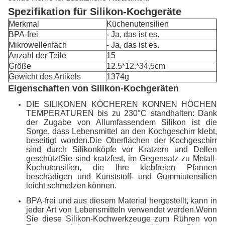
Spezifikation für Silikon-Kochgeräte
Merkmal
Küchenutensilien
BPA-frei
- Ja, das ist es.
Mikrowellenfach
- Ja, das ist es.
Anzahl der Teile
15
Größe
12.5*12.*34.5cm
Gewicht des Artikels
1374g
Eigenschaften von Silikon-Kochgeräten
DIE SILIKONEN KÖCHEREN KONNEN HÖCHEN
TEMPERATUREN bis zu 230°C standhalten: Dank
der Zugabe von Allumfassendem Silikon ist die
Sorge, dass Lebensmittel an den Kochgeschirr klebt,
beseitigt worden.Die Oberflächen der Kochgeschirr
sind durch Silikonköpfe vor Kratzern und Dellen
geschütztSie sind kratzfest, im Gegensatz zu Metall-
Kochutensilien, die Ihre klebfreien Pfannen
beschädigen und Kunststoff- und Gummiutensilien
leicht schmelzen können.
BPA-frei und aus diesem Material hergestellt, kann in
jeder Art von Lebensmitteln verwendet werden.Wenn
Sie diese Silikon-Kochwerkzeuge zum Rühren von