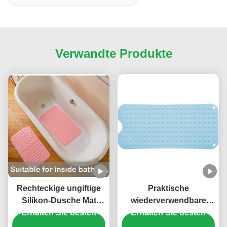
Verwandte Produkte
Rechteckige ungiftige
Praktische
Silikon-Dusche Mat
wiederverwendbare
Foot Massage Odorless
Erhalten Sie besten
Silikon-Badezimmer-
Erhalten Sie besten
Matte, leichter Sog Mat