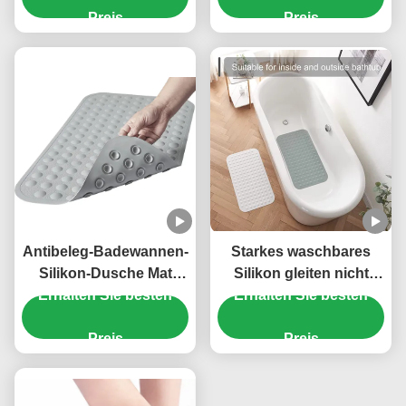
Preis
For Shower
Preis
Antibeleg-Badewannen-
Starkes waschbares
Silikon-Dusche Mat
Silikon gleiten nicht
Harmless Waterproof
Erhalten Sie besten
Bad-Mat For Bathroom
Erhalten Sie besten
Durable
Rectangular-Form
Preis
Preis