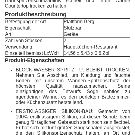
Hahnspritzenschutzabfluß schnell und Ihren Wanne
Countertop trocken zu halten.
Produktbeschreibung
Befestigung der Art
Plattform-Berg
Eigenschaft
Stützbar
Art
Geräte
Zahl von Stücken
2
Verwendung
Hauptküchen-Restaurant
Einzelteil bemisst LxWxH
14,56 x 5,43 x 0,6 Zoll
Produkt-Eigenschaften
BLOCK-WASSER SPRITZT U. BLEIBT TROCKEN:
Nehmen Sie Abschied, um Kleidung und feuchte
Böden mit unserem Wannen-Spritzenschutz der
höchsten Qualität nasszumachen. Seine
einzigartigen des Entwurfs Soge nahtlos zu
irgendeiner Wanne, es den perfekten Badezimmer-
oder Küchenzusatz herstellend.
ERSTKLASSIGER SILIKON-BAU: Gemacht von
100% erstklassigem Silikon, ist dieser Schutz beim
genug für täglichen Gebrauch stark noch sein flexibel.
Er hat sich mit fünf großen Saugschalen ausgerüstet,
die den Silikonspritzenschutz halten, an Ort und