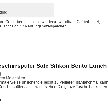
ging
e Gefrierbeutel
, 
Imbiss-wiederverwendbare Gefrierbeutel
, 
uscht sich für Nahrungsmittelspeicher
eschirrspüler Safe Silikon Bento Lunch 
g
en Materialien
rmalerweise unsicher.die leicht zu verlieren ist.Manchmal kan
Geschirrspüler / alles widerstehen.Die ganze Tasche hat keinen
n