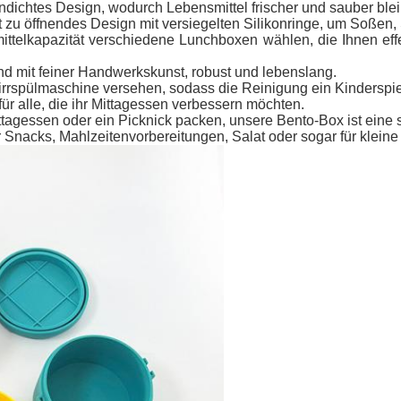
ndichtes Design, wodurch Lebensmittel frischer und sauber ble
 zu öffnendes Design mit versiegelten Silikonringe, um Soßen,
telkapazität verschiedene Lunchboxen wählen, die Ihnen effek
und mit feiner Handwerkskunst, robust und lebenslang.
irrspülmaschine versehen, sodass die Reinigung ein Kinderspiel
ür alle, die ihr Mittagessen verbessern möchten.
sen oder ein Picknick packen, unsere Bento-Box ist eine sti
 Snacks, Mahlzeitenvorbereitungen, Salat oder sogar für klein