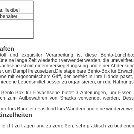
 flexibel
behälter
aften
f und exquisiter Verarbeitung ist diese Bento-Lunchbox B
r eine lange Zeit wiederholt verwendet werden, die umweltfreun
wachsene ist mit einem Versiegelungsring und einer Abdeckung 
er, um Dampf freizusetzen.Die stapelbare Bento-Box für Erwac
e mit ergonomischem Griff, der perfekt in Ihre Hände passt, 
hiedene Lebensmittel besser zu organisieren, um die Nahrungsmi
e Bento-Box für Erwachsene bietet 3 Abteilungen, um Essen g
ch zum Aufbewahren von Snacks verwendet werden, Dessert,
hbox fürs Büro, ein Fastfood fürs Wandern und eine wiederver
inzelheiten
ht leicht zu tragen und zu zerreißen, sehr praktisch zu bedie