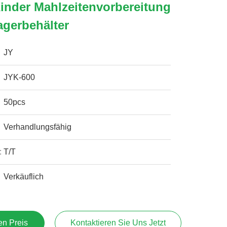
inder Mahlzeitenvorbereitung
agerbehälter
JY
JYK-600
50pcs
Verhandlungsfähig
:
T/T
Verkäuflich
en Preis
Kontaktieren Sie Uns Jetzt