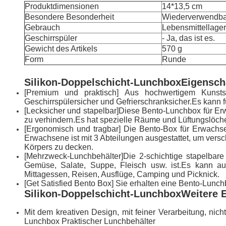
Produktdimensionen
14*13,5 cm
Besondere Besonderheit
Wiederverwendbar,
Gebrauch
Lebensmittellager
Geschirrspüler
- Ja, das ist es.
Gewicht des Artikels
570 g
Form
Runde
Silikon-Doppelschicht-Lunchbox
Eigensch
[Premium und praktisch] Aus hochwertigem Kunststof
Geschirrspülersicher und Gefrierschranksicher.Es kann fü
[Lecksicher und stapelbar]Diese Bento-Lunchbox für Er
zu verhindern.Es hat spezielle Räume und Lüftungslöch
[Ergonomisch und tragbar] Die Bento-Box für Erwachsen
Erwachsene ist mit 3 Abteilungen ausgestattet, um versc
Körpers zu decken.
[Mehrzweck-Lunchbehälter]Die 2-schichtige stapelbar
Gemüse, Salate, Suppe, Fleisch usw. ist.Es kann au
Mittagessen, Reisen, Ausflüge, Camping und Picknick.
[Get Satisfied Bento Box] Sie erhalten eine Bento-Lunc
Silikon-Doppelschicht-Lunchbox
Weitere E
Mit dem kreativen Design, mit feiner Verarbeitung, nic
Lunchbox Praktischer Lunchbehälter