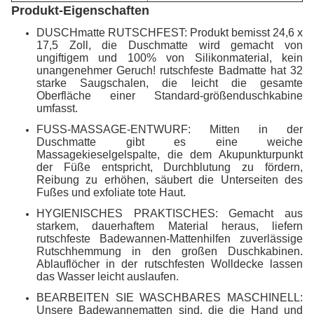
Produkt-Eigenschaften
DUSCHmatte RUTSCHFEST: Produkt bemisst 24,6 x
17,5 Zoll, die Duschmatte wird gemacht von
ungiftigem und 100% von Silikonmaterial, kein
unangenehmer Geruch! rutschfeste Badmatte hat 32
starke Saugschalen, die leicht die gesamte
Oberfläche einer Standard-größenduschkabine
umfasst.
FUSS-MASSAGE-ENTWURF: Mitten in der
Duschmatte gibt es eine weiche
Massagekieselgelspalte, die dem Akupunkturpunkt
der Füße entspricht, Durchblutung zu fördern,
Reibung zu erhöhen, säubert die Unterseiten des
Fußes und exfoliate tote Haut.
HYGIENISCHES PRAKTISCHES: Gemacht aus
starkem, dauerhaftem Material heraus, liefern
rutschfeste Badewannen-Mattenhilfen zuverlässige
Rutschhemmung in den großen Duschkabinen.
Ablauflöcher in der rutschfesten Wolldecke lassen
das Wasser leicht auslaufen.
BEARBEITEN SIE WASCHBARES MASCHINELL:
Unsere Badewannematten sind, die die Hand und