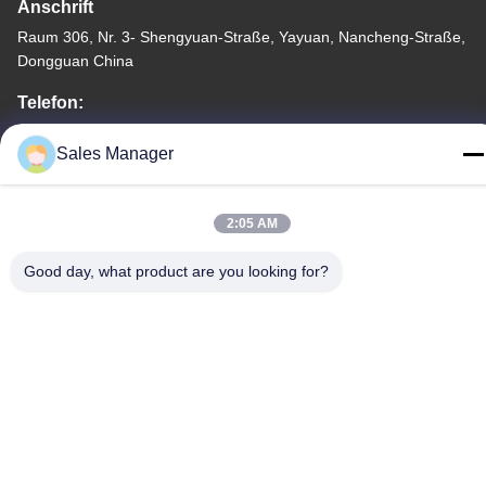
Anschrift
Raum 306, Nr. 3- Shengyuan-Straße, Yayuan, Nancheng-Straße,
Dongguan China
Telefon:
86--15028563200
Sales Manager
2:05 AM
Datenschutzrichtlinie
|
Sitemap
Good day, what product are you looking for?
China Gute Qualität Silikon-Brotdose Lieferant. Urheberrecht
-2026 Silicone JinYu Industrial Co., Ltd. Alle Rechte. - Ich bin
reserviert.