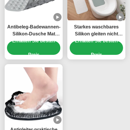
Antibeleg-Badewannen-
Starkes waschbares
Silikon-Dusche Mat
Silikon gleiten nicht
Harmless Waterproof
Erhalten Sie besten
Bad-Mat For Bathroom
Erhalten Sie besten
Durable
Rectangular-Form
Preis
Preis
Antigleiter-praktische