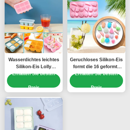
Wasserdichtes leichtes
Geruchloses Silikon-Eis
Silikon-Eis Lolly
formt die 16 geformte
Erhalten Sie besten
Moulds,
Hohlraum-harmlose
Erhalten Sie besten
wasserundurchlässige
Frucht
Silikon-Eismaschine
Preis
Preis