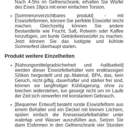
Nach 4-5hs im Gefrierschrank, erhalten Sie Würfel
des Eises 18pcs mit einer einfachen Torsion.
[Sommerunverzichtbares produkt] - mit
Eiswürfelformen, können Sie perfekte Eiswürfel leicht
machen. Gleichzeitig können Sie andere
Bestandteile wie Frucht, Saft, Rotwein oder Kaffee
hinzufügen, um bunte Getränkeeiswürfel zu machen.
Jetzt können Sie das lustigste und kühlste
Sommerfest überhaupt starten.
Produkt weitere Einzelheiten
[Nahrungsmittelgradsicherheit und -haltbarkeit]
werden dieser Eiswürfelbehälter vom erstklassigen
Silikon hergestellt und pp.-Material, BPA, das, kein
Geruch, nicht giftig, dauerhafter und stärker frei sind,
können sie langfristiger Kühllagerung, ohne zu
brechen widerstehen, tun gesorgt nicht um im Laufe
der Zeit sich verwerfen mit konstantem Gebrauch.
[Bequemer Entwurf] besteht runde Eiswürfelform aus
einem Behälter und ein Deckel mit kleinen Löchern,
spülen einfach die Kreiseiswürfelbehälter unter
watertap und Wasser auszufüllen aus. Setzen Sie
dann Eisformen in den Gefrierschrank vier Stunden