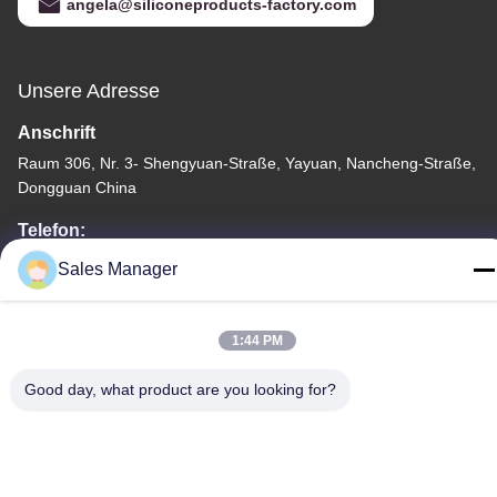
angela@siliconeproducts-factory.com
Unsere Adresse
Anschrift
Raum 306, Nr. 3- Shengyuan-Straße, Yayuan, Nancheng-Straße,
Dongguan China
Telefon:
86--15028563200
Sales Manager
1:44 PM
Good day, what product are you looking for?
Datenschutzrichtlinie
|
Sitemap
China Gute Qualität Silikon-Brotdose Lieferant. Urheberrecht
-2026 Silicone JinYu Industrial Co., Ltd. Alle Rechte. - Ich bin
reserviert.