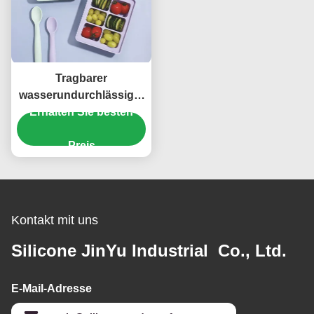
Tragbarer
wasserundurchlässiger
Silikon-Eis-Behälter,
Erhalten Sie besten
ungiftige Silikon-Form
für Eiscreme
Preis
Kontakt mit uns
Silicone JinYu Industrial Co., Ltd.
E-Mail-Adresse