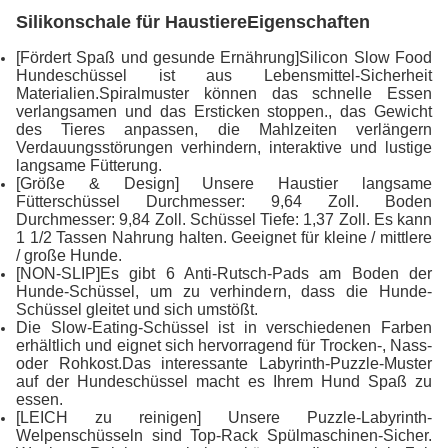
Silikonschale für Haustiere
Eigenschaften
[Fördert Spaß und gesunde Ernährung]Silicon Slow Food
Hundeschüssel ist aus Lebensmittel-Sicherheit
Materialien.Spiralmuster können das schnelle Essen
verlangsamen und das Ersticken stoppen., das Gewicht
des Tieres anpassen, die Mahlzeiten verlängern
Verdauungsstörungen verhindern, interaktive und lustige
langsame Fütterung.
[Größe & Design] Unsere Haustier langsame
Fütterschüssel Durchmesser: 9,64 Zoll. Boden
Durchmesser: 9,84 Zoll. Schüssel Tiefe: 1,37 Zoll. Es kann
1 1/2 Tassen Nahrung halten. Geeignet für kleine / mittlere
/ große Hunde.
[NON-SLIP]Es gibt 6 Anti-Rutsch-Pads am Boden der
Hunde-Schüssel, um zu verhindern, dass die Hunde-
Schüssel gleitet und sich umstößt.
Die Slow-Eating-Schüssel ist in verschiedenen Farben
erhältlich und eignet sich hervorragend für Trocken-, Nass-
oder Rohkost.Das interessante Labyrinth-Puzzle-Muster
auf der Hundeschüssel macht es Ihrem Hund Spaß zu
essen.
[LEICH zu reinigen] Unsere Puzzle-Labyrinth-
Welpenschüsseln sind Top-Rack Spülmaschinen-Sicher.