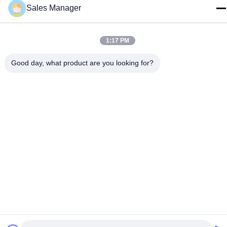
Sales Manager
Stichworte:
Mehrfarbensilikon-Haustier-Lieferanten
1:17 PM
Waschbarer Silikon-Hundefütterungsmatte
Good day, what product are you looking for?
Silikon-Haustier-Lieferanten Ungiftig
Verwandte Produkte