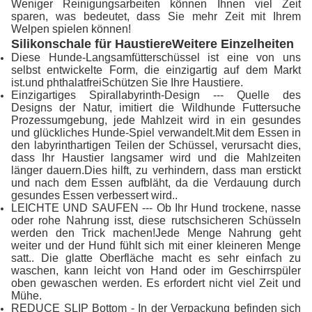
Weniger Reinigungsarbeiten können Ihnen viel Zeit
sparen, was bedeutet, dass Sie mehr Zeit mit Ihrem
Welpen spielen können!
Silikonschale für Haustiere
Weitere Einzelheiten
Diese Hunde-Langsamfütterschüssel ist eine von uns
selbst entwickelte Form, die einzigartig auf dem Markt
ist.und phthalatfreiSchützen Sie Ihre Haustiere.
Einzigartiges Spirallabyrinth-Design --- Quelle des
Designs der Natur, imitiert die Wildhunde Futtersuche
Prozessumgebung, jede Mahlzeit wird in ein gesundes
und glückliches Hunde-Spiel verwandelt.Mit dem Essen in
den labyrinthartigen Teilen der Schüssel, verursacht dies,
dass Ihr Haustier langsamer wird und die Mahlzeiten
länger dauern.Dies hilft, zu verhindern, dass man erstickt
und nach dem Essen aufbläht, da die Verdauung durch
gesundes Essen verbessert wird..
LEICHTE UND SAUFEN --- Ob Ihr Hund trockene, nasse
oder rohe Nahrung isst, diese rutschsicheren Schüsseln
werden den Trick machen!Jede Menge Nahrung geht
weiter und der Hund fühlt sich mit einer kleineren Menge
satt.. Die glatte Oberfläche macht es sehr einfach zu
waschen, kann leicht von Hand oder im Geschirrspüler
oben gewaschen werden. Es erfordert nicht viel Zeit und
Mühe.
REDUCE SLIP Bottom - In der Verpackung befinden sich