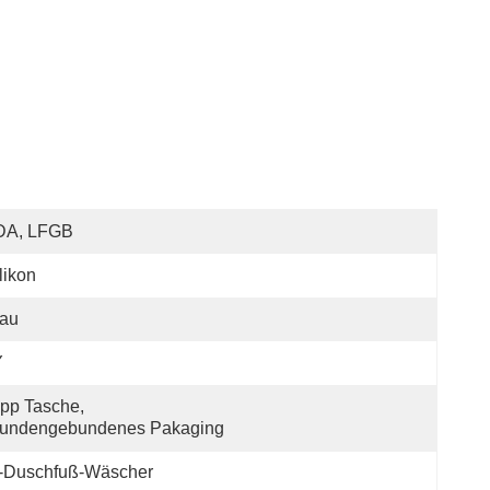
DA, LFGB
likon
lau
Y
pp Tasche, 
undengebundenes Pakaging
n-Duschfuß-Wäscher