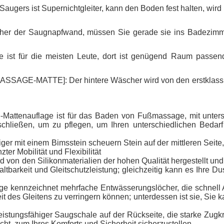
rs ist Supernichtgleiter, kann den Boden fest halten, wird nic
er Saugnapfwand, müssen Sie gerade sie ins Badezimmer b
für die meisten Leute, dort ist genügend Raum passend, 
ATTE]: Der hintere Wäscher wird von den erstklassigen M
Mattenauflage ist für das Baden von Fußmassage, mit unters
eschließen, um zu pflegen, um Ihren unterschiedlichen Bedar
ger mit einem Bimsstein scheuern Stein auf der mittleren Seite
r Mobilität und Flexibilität
 von den Silikonmaterialien der hohen Qualität hergestellt und v
e Haltbarkeit und Gleitschutzleistung; gleichzeitig kann es Ihr
e kennzeichnet mehrfache Entwässerungslöcher, die schnell 
des Gleitens zu verringern können; unterdessen ist sie, Sie k
istungsfähiger Saugschale auf der Rückseite, die starke Zugkra
cht, zum Ihres Komforts und Sicherheit sicherzustellen