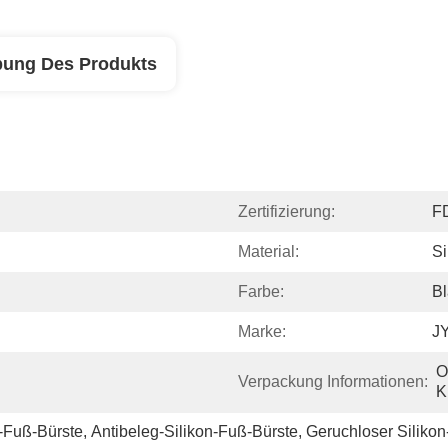
bung Des Produkts
Zertifizierung:
F
Material:
Si
Farbe:
B
Marke:
J
O
Verpackung Informationen:
K
n-Fuß-Bürste
, 
Antibeleg-Silikon-Fuß-Bürste
, 
Geruchloser Siliko