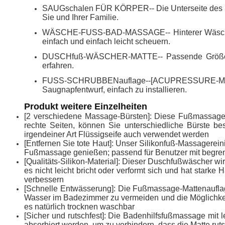
SAUGschalen FÜR KÖRPER-- Die Unterseite des Sauge
Sie und Ihrer Familie.
WÄSCHE-FUSS-BAD-MASSAGE-- Hinterer Wäscher d
einfach und einfach leicht scheuern.
DUSCHfuß-WÄSCHER-MATTE-- Passende Größe ist 
erfahren.
FUSS-SCHRUBBENauflage--[ACUPRESSURE-MASSAGE-M
Saugnapfentwurf, einfach zu installieren.
Produkt weitere Einzelheiten
[2 verschiedene Massage-Bürsten]: Diese Fußmassage-
rechte Seiten, können Sie unterschiedliche Bürste b
irgendeiner Art Flüssigseife auch verwendet werden
[Entfernen Sie tote Haut]: Unser Silikonfuß-Massagereini
Fußmassage genießen; passend für Benutzer mit begrenzte
[Qualitäts-Silikon-Material]: Dieser Duschfußwäscher wird
es nicht leicht bricht oder verformt sich und hat stark
verbessern
[Schnelle Entwässerung]: Die Fußmassage-Mattenauflag
Wasser im Badezimmer zu vermeiden und die Möglichkeit 
es natürlich trocknen waschbar
[Sicher und rutschfest]: Die Badenhilfsfußmassage mit le
absorbiert werden, um zu verhindern, dass die Matte ruts