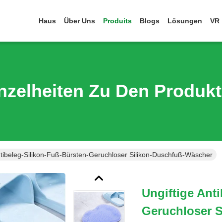
Haus
Über Uns
Produits
Blogs
Lösungen
VR
nzelheiten Zu Den Produk
ntibeleg-Silikon-Fuß-Bürsten-Geruchloser Silikon-Duschfuß-Wäscher
Ungiftige Ant
Geruchloser 