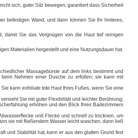
ht sich, guter Sitz bewegen, garantiert dass Sicherheit
efestigen Wand, und dann können Sie Ihr hinteres,
damit Sie das Vergnügen von die Haut tief reinigen
aterialien hergestellt und eine Nutzungsdauer hat.
chiedlicher Massagebürste auf dem links bestimmt und
f beim Nehmen einer Dusche zu erfüllen; sie kann mit
, Sie kann exfoliate tote Haut Ihres Fußes, wenn Sie eine
ersieht Sie mit guter Flexibilität und leichter Berührung;
e Duscherfahrung erhöhen und den Blick Ihres Badezimmers
Abwasserflecke und Flecke und schnell zu trocknen, um
ann sie mit fließendem Wasser leicht waschen, dann ließ
ft und Stabilität hat, kann er aus den glatten Grund fest