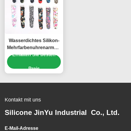
Wasserdichtes Silikon-
Mehrfarbenuhrenarmband,
leichte Smartwatch-
Erhalten Sie besten
Silikon-Bänder
Preis
Kontakt mit uns
Silicone JinYu Industrial Co., Ltd.
E-Mail-Adresse