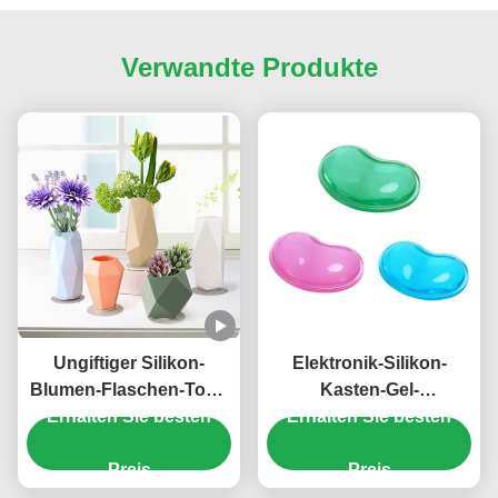
Verwandte Produkte
Ungiftiger Silikon-
Elektronik-Silikon-
Blumen-Flaschen-Topf-
Kasten-Gel-
Erhalten Sie besten
harmloses
Handgelenkauflage
Erhalten Sie besten
Mehrfarbenpraktisches
FDAs ergonomische
Preis
geschmacklos
Preis