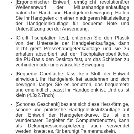
[Ergonomischer Entwurf] ermöglicht revolutionärer
Wellenentwurf der Mäusehandgelenkauflage
natürliche Hand- und Handgelenkbewegung. Halten
Sie Ihr Handgelenk in einer niedrigeren Mittelstellung
der Handgelenkauflage für bequeme Note und
Unterstützung bei der Anwendung.
[Greift Tischplatten fest], entfernen Sie den Plastik
von der Unterseite der Handgelenkauflage, dann
leicht greift Pressehandgelenkauflage und sie zu
erhalten absorbiert auf der Tischplattenoberfläche,
die PU-Basis den Desktop fest, um das Schieben zu
verhindern oder unerwünschte Bewegung.
[Bequeme Oberfläche] lässt kein Stoff, der Entwurf
einwickelt, Ihr Handgelenk frei ausdehnen und sich
bewegen, länger Sie es benutzen, das bequemere
und empfindlich, passt Ihr Handgelenk ist. Und es ist
klein (4.3x2.7inch).
[Schönes Geschenk] bezieht sich diese Herz-förmige,
schöne und praktische Handgelenkstützauflage auf
den Entwurf der Handgelenkkurve. Es ist ein
wunderbarer Begleiter für Computerbenutzer, kann
als Dekompressionsspielzeug auch verwendet
werden, knetet es, für beruhigt Palmenmuskeln.