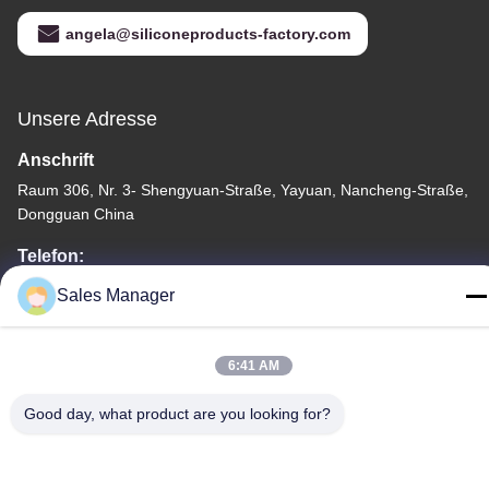
angela@siliconeproducts-factory.com
Unsere Adresse
Anschrift
Raum 306, Nr. 3- Shengyuan-Straße, Yayuan, Nancheng-Straße,
Dongguan China
Telefon:
86--15028563200
Sales Manager
6:41 AM
Good day, what product are you looking for?
Datenschutzrichtlinie
|
Sitemap
China Gute Qualität Silikon-Brotdose Lieferant. Urheberrecht
-2026 Silicone JinYu Industrial Co., Ltd. Alle Rechte. - Ich bin