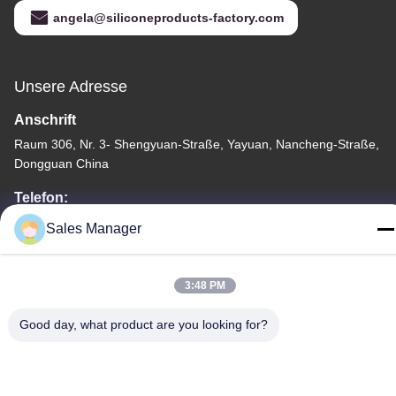
angela@siliconeproducts-factory.com
Unsere Adresse
Anschrift
Raum 306, Nr. 3- Shengyuan-Straße, Yayuan, Nancheng-Straße,
Dongguan China
Telefon:
86--15028563200
Sales Manager
3:48 PM
Good day, what product are you looking for?
Datenschutzrichtlinie
|
Sitemap
China Gute Qualität Silikon-Brotdose Lieferant. Urheberrecht
-2026 Silicone JinYu Industrial Co., Ltd. Alle Rechte. - Ich bin