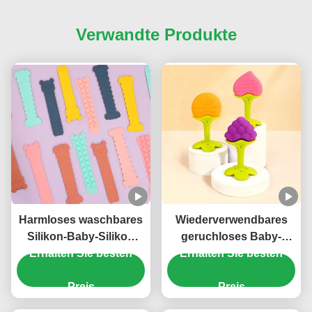
Verwandte Produkte
Harmloses waschbares
Wiederverwendbares
Silikon-Baby-Silikon
geruchloses Baby-
Erhalten Sie besten
spielt ungiftiges
Erhalten Sie besten
Silikon Teether,
praktisches
vielseitiges
Preis
sensorisches
Preis
Zahnenspielzeug