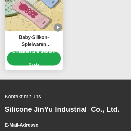
Baby-Silikon-
Spielwaren
Erhalten Sie besten
geschmackloses
Multiscene BPA freie für
das Kauen
Preis
Kontakt mit uns
Silicone JinYu Industrial Co., Ltd.
E-Mail-Adresse