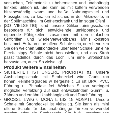
versuchen, Feinmotorik zu beherrschen und unabhängig
trinken; Silikon ist, Sie kann es mit kaltem verwenden
hitzebeständig, warm und heiße Nahrungsmittel und
Flüssigkeiten, zu knallen ist sicher, in der Mikrowelle, in
der Spülmaschine, im Gefrierschrank und im sogar Ofen!
[SO VIELSEITIG] sind unsere Silikontrainingsschalen
besonders für sich entwickelnde umkippende und
nippende Fähigkeiten, zusammen mit den einfachen
Griffgriffen und wiederverwendbares Minisilikonstroh
bestimmt. Es kann eine offene Schale sein, oder benutzen
Sie den weichen Silikondeckel über einer Schale, um eine
Fleck- sippy Schale nicht herzustellen, und das Stroh
passt tadellos durch das Loch, um eine Strohschale
herzustellen, auch. So vielseitig!
Produkt weitere Einzelheiten
SICHERHEIT IST UNSERE PRIORITÄT #1: Unsere
Ausbildungsschale mit Strohdeckel wird Gradsilikon
hohen Reinheitsgrades w hergestellt. Es ist BPA, PVC,
Führung u. Phthalate frei. Weiches Silikon verringert
mögliche Verletzung auf sich entwickelndem Gummi u.
Zähnen und ernährt Unabhängigkeit und Durchführung.
GROSSE EWIG 6 MONATE BIS 18 MONATE: Unsere
Schale mit Strohdeckel ist vielseitig. Sie kann als mini
offene Schale für das unabhängige Trinken verwendet