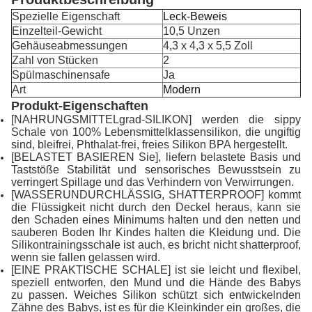
Spezielle Eigenschaft
Leck-Beweis
Einzelteil-Gewicht
10,5 Unzen
Gehäuseabmessungen
4,3 x 4,3 x 5,5 Zoll
Zahl von Stücken
2
Spülmaschinensafe
Ja
Art
Modern
Produkt-Eigenschaften
[NAHRUNGSMITTELgrad-SILIKON] werden die sippy
Schale von 100% Lebensmittelklassensilikon, die ungiftig
sind, bleifrei, Phthalat-frei, freies Silikon BPA hergestellt.
[BELASTET BASIEREN Sie], liefern belastete Basis und
Taststöße Stabilität und sensorisches Bewusstsein zu
verringert Spillage und das Verhindern von Verwirrungen.
[WASSERUNDURCHLÄSSIG, SHATTERPROOF] kommt
die Flüssigkeit nicht durch den Deckel heraus, kann sie
den Schaden eines Minimums halten und den netten und
sauberen Boden Ihr Kindes halten die Kleidung und. Die
Silikontrainingsschale ist auch, es bricht nicht shatterproof,
wenn sie fallen gelassen wird.
[EINE PRAKTISCHE SCHALE] ist sie leicht und flexibel,
speziell entworfen, den Mund und die Hände des Babys
zu passen. Weiches Silikon schützt sich entwickelnden
Zähne des Babys, ist es für die Kleinkinder ein großes, die