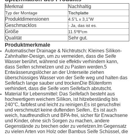
Merkmal
Nachhaltig
Typ der Montage
Tischplatte
Produktdimensionen
4.5"L x 3,1"W
Geschmacklos
- Ja, das ist es.
Größe
11.5*8*cm
Qualität
Sehr gut.
Produktmerkmale
Automatischer Drainage & Nichtrutsch: Kleines Silikon-
Zahnhalter-Design, um zu vermeiden, dass die Seife
Wasser berührt, während sie effektiv verhindern kann,
dass Seifen schmelzen und zu Pasten werden.5
Entwässerungslöcher an der Unterseite ziehen
überschüssiges Wasser von der Seife weg und halten das
Seifefach lange sauber und trockenDie Blütenform
verhindert, dass die Seife vom Seifefach abrutscht.
Material für Lebensmittel: Das Seifefach besteht aus
hochwertigem weichem Silikon, ist hitzebeständig bis
240°C, farbfest und leicht zu reinigen.Es ist geruchsfrei
und verschmutzt keine duftenden Seifen.. Es ist auch
weich, hautfreundlich und BPA-frei, sicher für Erwachsene
und Kinder, ohne sich Sorgen zu machen, andere
Gegenstände zu brechen oder zu verletzen.Im Gegensatz
zu vielen Arten von Holz oder Bambus Seife Schüssel, die