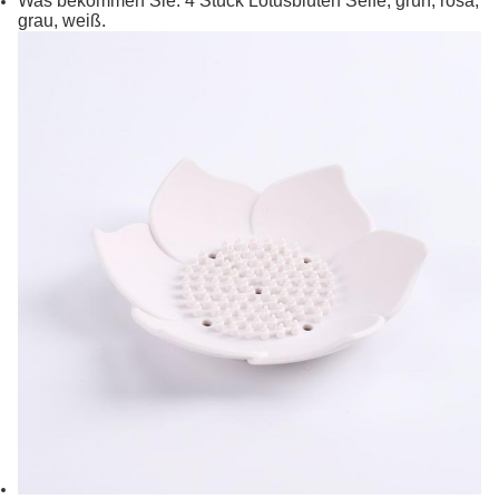
Was bekommen Sie: 4 Stück Lotusblüten Seife, grün, rosa,
grau, weiß.