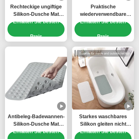
Rechteckige ungiftige
Praktische
Silikon-Dusche Mat
wiederverwendbare
Foot Massage Odorless
Erhalten Sie besten
Silikon-Badezimmer-
Erhalten Sie besten
Matte, leichter Sog Mat
Preis
For Shower
Preis
Antibeleg-Badewannen-
Starkes waschbares
Silikon-Dusche Mat
Silikon gleiten nicht
Harmless Waterproof
Erhalten Sie besten
Bad-Mat For Bathroom
Erhalten Sie besten
Durable
Rectangular-Form