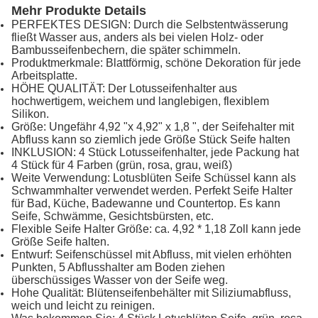
Mehr Produkte Details
PERFEKTES DESIGN: Durch die Selbstentwässerung
fließt Wasser aus, anders als bei vielen Holz- oder
Bambusseifenbechern, die später schimmeln.
Produktmerkmale: Blattförmig, schöne Dekoration für jede
Arbeitsplatte.
HÖHE QUALITÄT: Der Lotusseifenhalter aus
hochwertigem, weichem und langlebigen, flexiblem
Silikon.
Größe: Ungefähr 4,92 "x 4,92" x 1,8 ", der Seifehalter mit
Abfluss kann so ziemlich jede Größe Stück Seife halten
INKLUSION: 4 Stück Lotusseifenhalter, jede Packung hat
4 Stück für 4 Farben (grün, rosa, grau, weiß)
Weite Verwendung: Lotusblüten Seife Schüssel kann als
Schwammhalter verwendet werden. Perfekt Seife Halter
für Bad, Küche, Badewanne und Countertop. Es kann
Seife, Schwämme, Gesichtsbürsten, etc.
Flexible Seife Halter Größe: ca. 4,92 * 1,18 Zoll kann jede
Größe Seife halten.
Entwurf: Seifenschüssel mit Abfluss, mit vielen erhöhten
Punkten, 5 Abflusshalter am Boden ziehen
überschüssiges Wasser von der Seife weg.
Hohe Qualität: Blütenseifenbehälter mit Siliziumabfluss,
weich und leicht zu reinigen.