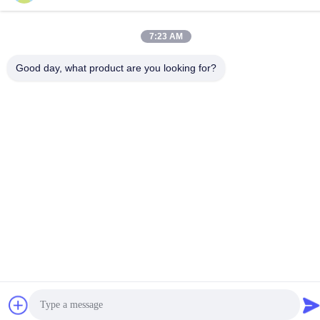
7:23 AM
Datenschutzrichtlinie
|
Sitemap
Good day, what product are you looking for?
China Gute Qualität Silikon-Brotdose Lieferant. Urheberrecht
-2026 Silicone JinYu Industrial Co., Ltd. Alle Rechte. - Ich bin
reserviert.