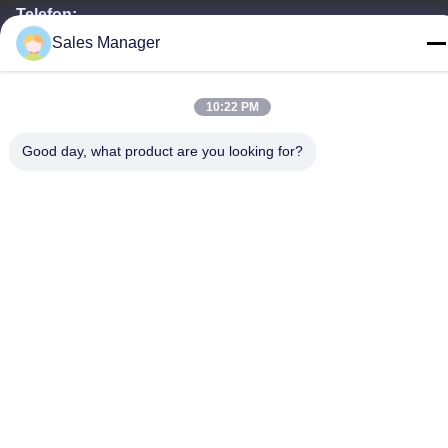
Telefon:
Sales Manager
86--15028563200
10:22 PM
Good day, what product are you looking for?
Datenschutzrichtlinie
|
Sitemap
China Gute Qualität Silikon-Brotdose Lieferant. Urheberrecht
-2026 Silicone JinYu Industrial Co., Ltd. Alle Rechte. - Ich bin
reserviert.