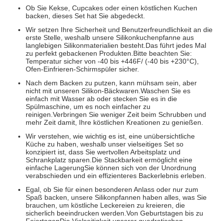
Ob Sie Kekse, Cupcakes oder einen köstlichen Kuchen
backen, dieses Set hat Sie abgedeckt.
Wir setzen Ihre Sicherheit und Benutzerfreundlichkeit an die
erste Stelle, weshalb unsere Silikonkuchenpfanne aus
langlebigen Silikonmaterialien besteht.Das führt jedes Mal
zu perfekt gebackenen Produkten.Bitte beachten Sie:
Temperatur sicher von -40 bis +446F/ (-40 bis +230°C),
Ofen-Einfrieren-Schirmspüler sicher.
Nach dem Backen zu putzen, kann mühsam sein, aber
nicht mit unseren Silikon-Bäckwaren.Waschen Sie es
einfach mit Wasser ab oder stecken Sie es in die
Spülmaschine, um es noch einfacher zu
reinigen.Verbringen Sie weniger Zeit beim Schrubben und
mehr Zeit damit, Ihre köstlichen Kreationen zu genießen.
Wir verstehen, wie wichtig es ist, eine unübersichtliche
Küche zu haben, weshalb unser vielseitiges Set so
konzipiert ist, dass Sie wertvollen Arbeitsplatz und
Schrankplatz sparen.Die Stackbarkeit ermöglicht eine
einfache LagerungSie können sich von der Unordnung
verabschieden und ein effizienteres Backerlebnis erleben.
Egal, ob Sie für einen besonderen Anlass oder nur zum
Spaß backen, unsere Silikonpfannen haben alles, was Sie
brauchen, um köstliche Leckereien zu kreieren, die
sicherlich beeindrucken werden.Von Geburtstagen bis zu