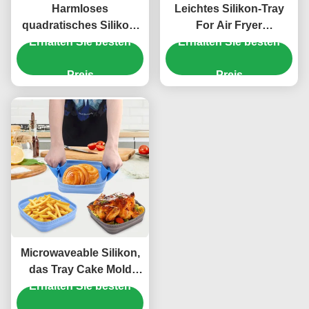
Harmloses
Leichtes Silikon-Tray
quadratisches Silikon,
For Air Fryer
das Tray Cake Pan Anti
Erhalten Sie besten
Waterproof-Antibeleg
Erhalten Sie besten
Slip-langlebiges Gut
backt
Preis
Preis
Microwaveable Silikon,
das Tray Cake Mold
Erhalten Sie besten
Odorless Practical
backt