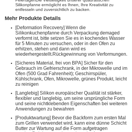
FeiertagenDie Vielseitigkeit unserer quadratischen
Silikonpfanne ermöglicht es Ihnen, Ihre Kreativität zu
entfesseln und zuversichtlich zu backen.
Mehr Produkte Details
[Deformation Recovery] Wenn die
Silikonkuchenpfanne durch Verpackung demaged
verformt ist, bitte setzen Sie es in kochendes Wasser
für 5 Minuten zu versuchen, oder in den Ofen zu
erhitzen, stehen und dann wird es
wiederhergestellt.Rückgewinnung von Verformungen.
[Sicheres Material, frei von BPA] Sicher für den
Gebrauch im Gefrierschrank, in der Mikrowelle und im
Ofen (500 Grad Fahrenheit); Geschirrspüler,
Kühlschrank, Ofen, Mikrowelle, grünes Produkt, leicht
zu reinigen
[Langlebig] Silikon europäischer Qualität ist stärker,
flexibler und langlebig, um seine ursprüngliche Form
und seine nichtklebenden Eigenschaften bei weiteren
Anwendungen zu bewahren
[Produktwartung] Bevor die Backform zum ersten Mal
zum Grillen verwendet wird, kann eine dünne Schicht
Butter zur Wartung auf die Form aufgetragen