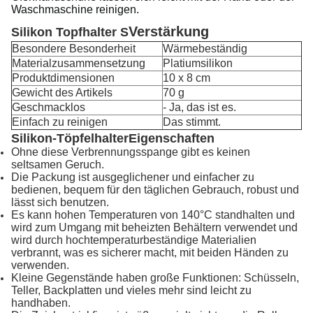
Waschmaschine reinigen.
Verstärkung
Silikon Topfhalter S
Besondere Besonderheit
Wärmebeständig
Materialzusammensetzung
Platiumsilikon
Produktdimensionen
10 x 8 cm
Gewicht des Artikels
70 g
Geschmacklos
- Ja, das ist es.
Einfach zu reinigen
Das stimmt.
Silikon-Töpfelhalter
Eigenschaften
Ohne diese Verbrennungsspange gibt es keinen
seltsamen Geruch.
Die Packung ist ausgeglichener und einfacher zu
bedienen, bequem für den täglichen Gebrauch, robust und
lässt sich benutzen.
Es kann hohen Temperaturen von 140°C standhalten und
wird zum Umgang mit beheizten Behältern verwendet und
wird durch hochtemperaturbeständige Materialien
verbrannt, was es sicherer macht, mit beiden Händen zu
verwenden.
Kleine Gegenstände haben große Funktionen: Schüsseln,
Teller, Backplatten und vieles mehr sind leicht zu
handhaben.