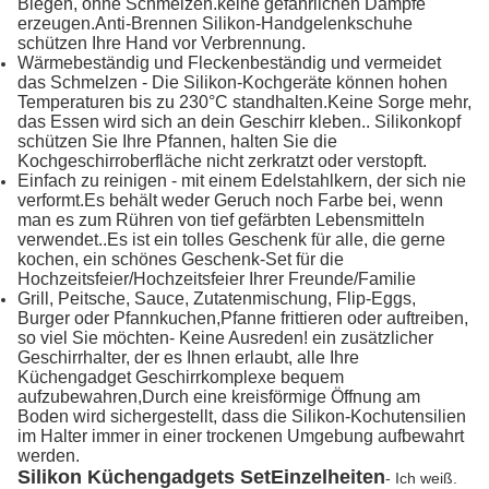
Biegen, ohne Schmelzen.keine gefährlichen Dämpfe
erzeugen.Anti-Brennen Silikon-Handgelenkschuhe
schützen Ihre Hand vor Verbrennung.
Wärmebeständig und Fleckenbeständig und vermeidet
das Schmelzen - Die Silikon-Kochgeräte können hohen
Temperaturen bis zu 230°C standhalten.Keine Sorge mehr,
das Essen wird sich an dein Geschirr kleben.. Silikonkopf
schützen Sie Ihre Pfannen, halten Sie die
Kochgeschirroberfläche nicht zerkratzt oder verstopft.
Einfach zu reinigen - mit einem Edelstahlkern, der sich nie
verformt.Es behält weder Geruch noch Farbe bei, wenn
man es zum Rühren von tief gefärbten Lebensmitteln
verwendet..Es ist ein tolles Geschenk für alle, die gerne
kochen, ein schönes Geschenk-Set für die
Hochzeitsfeier/Hochzeitsfeier Ihrer Freunde/Familie
Grill, Peitsche, Sauce, Zutatenmischung, Flip-Eggs,
Burger oder Pfannkuchen,Pfanne frittieren oder auftreiben,
so viel Sie möchten- Keine Ausreden! ein zusätzlicher
Geschirrhalter, der es Ihnen erlaubt, alle Ihre
Küchengadget Geschirrkomplexe bequem
aufzubewahren,Durch eine kreisförmige Öffnung am
Boden wird sichergestellt, dass die Silikon-Kochutensilien
im Halter immer in einer trockenen Umgebung aufbewahrt
werden.
Silikon Küchengadgets Set
Einzelheiten
- Ich weiß.