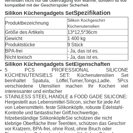
verhindert nicht nur die Übertragung von Wärme, sondern ist voll
kompatibel mit der Geschirrspüler Sicherheit.
Spezifikation
Silikon Küchengadgets Set
Silikon Kochgeschirr
Produktbezeichnung
Küchenutensilien
Größe des Artikels
13*12,5*36cm
Gewicht
1 400 kg
Produktstücke
9 Stück
BPA-frei
- Ja, das ist es.
Nicht toxisch
- Ja, das ist es.
Silikon Küchengadgets Set
Eigenschaften
5 PCS PROFESSIONAL SILICONE
KÜCHENUTENSIELS SET: Küchenutensilien Set
beinhaltet Spatula, Löffel,Turner,Tongs,Ladle. 5Pcs
verschiedene Utensilien machen Ihr Kochen viel
interessanter und einfacher
STAINLESS STEEL HANDLE & FOOD GADE SILICONE:
Hergestellt aus Lebensmittel-Silicon, sicher für jede Art
von Lebensmitteln. feste Silikonköpfe, robuste Edelstahl-
Kontrolle und fantastischer Griff,hochwertige,
hitzebeständige SilikonköpfeSie schützen die nicht
klebrige Oberfläche Ihrer Teeröten, schützen das Geschirr
vor Kratzern, BPA-frei, ohne Rost, ohne Bruch oder