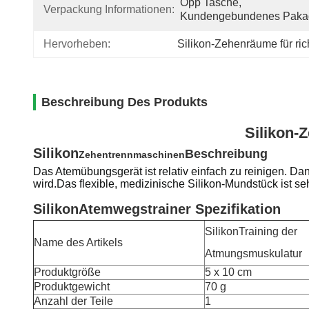
Opp Tasche, 
Verpackung Informationen:
Kundengebundenes Paka
Hervorheben:
Silikon-Zehenräume für ri
Beschreibung Des Produkts
Silikon-
Silikon
Beschreibung
Zehentrennmaschinen
Das Atemübungsgerät ist relativ einfach zu reinigen. Dank
wird.Das flexible, medizinische Silikon-Mundstück ist s
Silikon
Atemwegstrainer
Spezifikation
Silikon
Training der
Name des Artikels
Atmungsmuskulatur
Produktgröße
5 x 10 cm
Produktgewicht
70 g
Anzahl der Teile
1