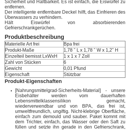
Sicherheit und Haltbarkeit. Es ist einfach, die Eiswürfel zu
entfernen.
Der intelligente entfernbare Deckel hilft, das Einfrieren des
Überwassers zu verhindern.
Hält Eiswürfel von absorbierenden
Gefrierschrankgerüchen.
Produktbeschreibung
Materielle Art frei
Bpa frei
Produkt-Maße
1,78 " L x 1,78 " W x 1,2" H
Einzelteil bemisst LxWxH
1 x 1 x 7 Zoll
Zahl von Stücken
6
Gewicht
0,01 Pfund
Eigenschaft
Stützbar
Produkt-Eigenschaften
[Nahrungsmittelgrad-Sicherheits-Material] - unsere
Eisbehälter werden vom dauerhaften
Lebensmittelklassensilikon gemacht,
wiederverwendbar und von BPA, das frei ist,
umweltfreundlich, ungiftig. Nicht-klebrige Oberfläche,
einfach zum demould und sauber. Paket kommt mit
dem Trichter, einfach, das Wasser oder den Saft zu
füllen und setzte ihn gerade in den Gefrierschrank,