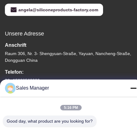
angela@siliconeproducts-factory.com
Unsere Adresse
Anschrift
Raum 306, Nr. 3- Shengyuan-Straße, Yayuan, Nancheng-Straße,
Dongguan China
Telefon:
86--15028563200
Sales Manager
5:16 PM
Datenschutzrichtlinie
|
Sitemap
Good day, what product are you looking for?
China Gute Qualität Silikon-Brotdose Lieferant. Urheberrecht
-2026 Silicone JinYu Industrial Co., Ltd. Alle Rechte. - Ich bin