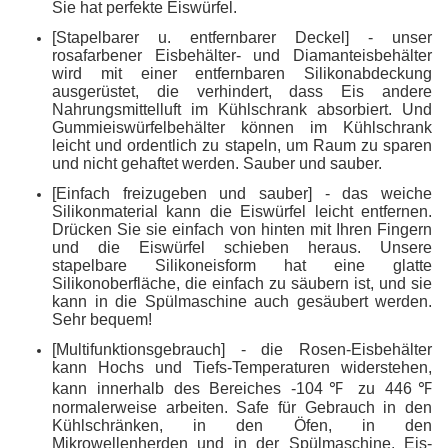
Sie hat perfekte Eiswürfel.
[Stapelbarer u. entfernbarer Deckel] - unser
rosafarbener Eisbehälter- und Diamanteisbehälter
wird mit einer entfernbaren Silikonabdeckung
ausgerüstet, die verhindert, dass Eis andere
Nahrungsmittelluft im Kühlschrank absorbiert. Und
Gummieiswürfelbehälter können im Kühlschrank
leicht und ordentlich zu stapeln, um Raum zu sparen
und nicht gehaftet werden. Sauber und sauber.
[Einfach freizugeben und sauber] - das weiche
Silikonmaterial kann die Eiswürfel leicht entfernen.
Drücken Sie sie einfach von hinten mit Ihren Fingern
und die Eiswürfel schieben heraus. Unsere
stapelbare Silikoneisform hat eine glatte
Silikonoberfläche, die einfach zu säubern ist, und sie
kann in die Spülmaschine auch gesäubert werden.
Sehr bequem!
[Multifunktionsgebrauch] - die Rosen-Eisbehälter
kann Hochs und Tiefs-Temperaturen widerstehen,
kann innerhalb des Bereiches -104℉ zu 446℉
normalerweise arbeiten. Safe für Gebrauch in den
Kühlschränken, in den Öfen, in den
Mikrowellenherden und in der Spülmaschine. Eis-