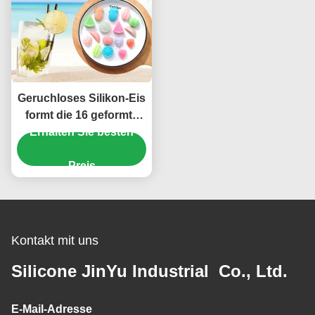
Geruchloses Silikon-Eis
formt die 16 geformte
Hohlraum-harmlose
Erhalten Sie besten
Frucht
Preis
Kontakt mit uns
Silicone JinYu Industrial Co., Ltd.
E-Mail-Adresse