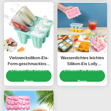
Vielzwecksilikon-Eis-
Wasserdichtes leichtes
Form-geschmackloser
Silikon-Eis Lolly
wiederverwendbarer
Erhalten Sie besten
Erhalten Sie besten
Moulds,
Fleck-Beweis
wasserundurchlässige
Preis
Silikon-Eismaschine
Preis