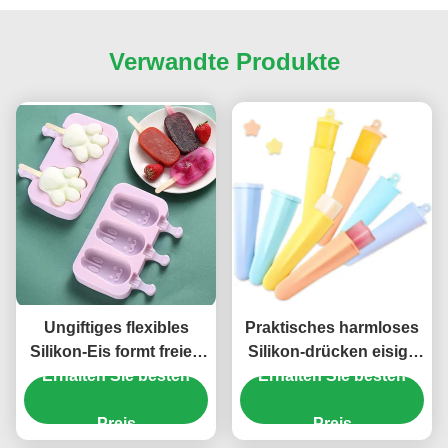
Verwandte Produkte
Ungiftiges flexibles
Praktisches harmloses
Silikon-Eis formt freien
Silikon-drücken eisige
geschmacklosen Grad
Erhalten Sie besten
Erhalten Sie besten
Pole-Formen, FDA-
BPA Nahrungsmittel
Silikon Eis Lolly Moulds
Preis
hoch
Preis