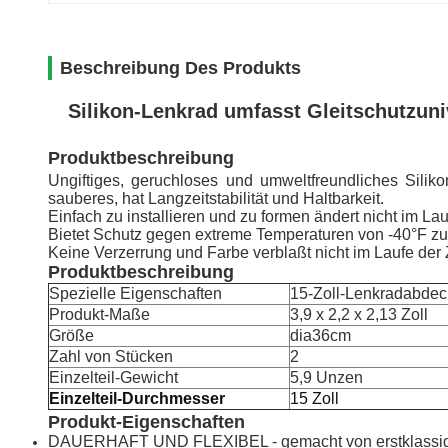
Beschreibung Des Produkts
Silikon-Lenkrad umfasst Gleitschutzun
Produktbeschreibung
Ungiftiges, geruchloses und umweltfreundliches Silik
sauberes, hat Langzeitstabilität und Haltbarkeit.
Einfach zu installieren und zu formen ändert nicht im Lau
Bietet Schutz gegen extreme Temperaturen von -40°F zu
Keine Verzerrung und Farbe verblaßt nicht im Laufe der Z
Produktbeschreibung
Spezielle Eigenschaften
15-Zoll-Lenkradabde
Produkt-Maße
3,9 x 2,2 x 2,13 Zoll
Größe
dia36cm
Zahl von Stücken
2
Einzelteil-Gewicht
5,9
Unzen
Einzelteil-Durchmesser
15 Zoll
Produkt-Eigenschaften
DAUERHAFT UND FLEXIBEL - gemacht von erstklassigem f