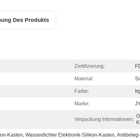
bung Des Produkts
Zertifizierung:
F
Material:
Si
Farbe:
Ir
Marke:
J
O
Verpackung Informationen:
K
ikon-Kasten
, 
Wasserdichter Elektronik-Silikon-Kasten
, 
Antibeleg