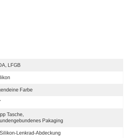
DA, LFGB
likon
gendeine Farbe
Y
pp Tasche, 
undengebundenes Pakaging
-Silikon-Lenkrad-Abdeckung