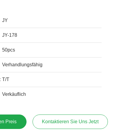
JY
JY-178
50pcs
Verhandlungsfähig
:
T/T
Verkäuflich
en Preis
Kontaktieren Sie Uns Jetzt