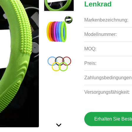
Lenkrad
Markenbezeichnung:
Modellnummer:
MOQ:
Preis:
Zahlungsbedingungen
Versorgungsfähigkeit:
Erhalten Sie Best