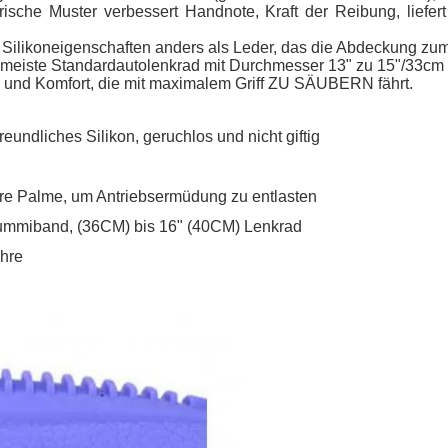
e Muster verbessert Handnote, Kraft der Reibung, liefert
ikoneigenschaften anders als Leder, das die Abdeckung zum Len
iste Standardautolenkrad mit Durchmesser 13" zu 15"/33cm b
 und Komfort, die mit maximalem Griff ZU SÄUBERN fährt.
undliches Silikon, geruchlos und nicht giftig
Ihre Palme, um Antriebsermüdung zu entlasten
rgummiband, (36CM) bis 16" (40CM) Lenkrad
ahre