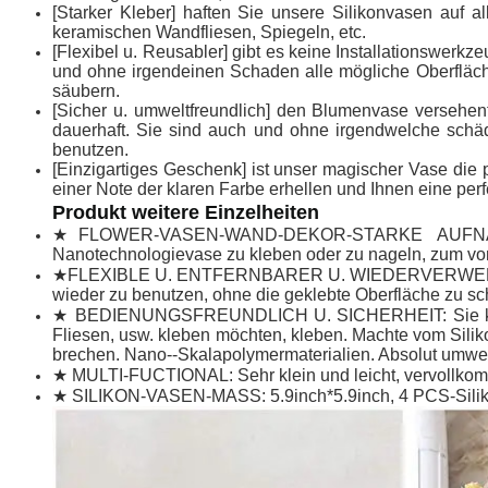
[Starker Kleber] haften Sie unsere Silikonvasen auf a
keramischen Wandfliesen, Spiegeln, etc.
[Flexibel u. Reusabler] gibt es keine Installationswerkze
und ohne irgendeinen Schaden alle mögliche Oberfläch
säubern.
[Sicher u. umweltfreundlich] den Blumenvase versehent
dauerhaft. Sie sind auch und ohne irgendwelche schäd
benutzen.
[Einzigartiges Geschenk] ist unser magischer Vase die 
einer Note der klaren Farbe erhellen und Ihnen eine pe
Produkt weitere Einzelheiten
★FLOWER-VASEN-WAND-DEKOR-STARKE AUFNAHME: 
Nanotechnologievase zu kleben oder zu nageln, zum von
★FLEXIBLE U. ENTFERNBARER U. WIEDERVERWENDBARER 
wieder zu benutzen, ohne die geklebte Oberfläche zu sc
★ BEDIENUNGSFREUNDLICH U. SICHERHEIT: Sie können d
Fliesen, usw. kleben möchten, kleben. Machte vom Silik
brechen. Nano--Skalapolymermaterialien. Absolut umwel
★ MULTI-FUCTIONAL: Sehr klein und leicht, vervollkomm
★ SILIKON-VASEN-MASS: 5.9inch*5.9inch, 4 PCS-Silikonva