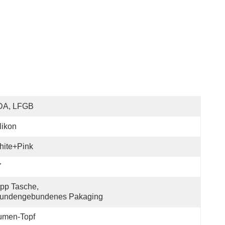
DA, LFGB
likon
hite+Pink
Y
pp Tasche, 
undengebundenes Pakaging
lumen-Topf