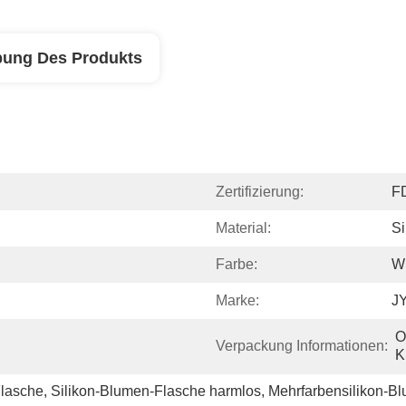
bung Des Produkts
Zertifizierung:
F
Material:
Si
Farbe:
W
Marke:
J
O
Verpackung Informationen:
K
Flasche
, 
Silikon-Blumen-Flasche harmlos
, 
Mehrfarbensilikon-B