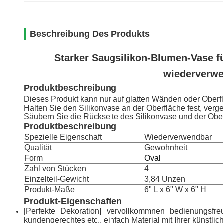
Beschreibung Des Produkts
Starker Saugsilikon-Blumen-Vase fü
wiederverwe
Produktbeschreibung
Dieses Produkt kann nur auf glatten Wänden oder Oberf
Halten Sie den Silikonvase an der Oberfläche fest, verg
Säubern Sie die Rückseite des Silikonvase und der Ober
Produktbeschreibung
Spezielle Eigenschaft
Wiederverwendbar
Qualität
Gewohnheit
Form
Oval
Zahl von Stücken
4
Einzelteil-Gewicht
3,84
Unzen
Produkt-Maße
6" L x 6" W x 6" H
Produkt-Eigenschaften
[Perfekte Dekoration] vervollkommnen bedienungsfre
kundengerechtes etc., einfach Material mit Ihrer künst