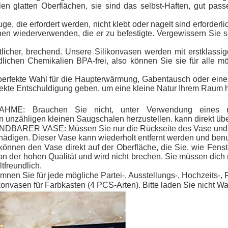
llen glatten Oberflächen, sie sind das selbst-Haften, gut pas
uge, die erfordert werden, nicht klebt oder nagelt sind erforde
en wiederverwenden, die er zu befestigte. Vergewissern Sie s
licher, brechend. Unsere Silikonvasen werden mit erstklassige
lichen Chemikalien BPA-frei, also können Sie sie für alle mö
perfekte Wahl für die Haupterwärmung, Gabentausch oder eine 
rfekte Entschuldigung geben, um eine kleine Natur Ihrem Raum 
Brauchen Sie nicht, unter Verwendung eines neue
 unzähligen kleinen Saugschalen herzustellen. kann direkt übe
VASE: Müssen Sie nur die Rückseite des Vase und der O
hädigen. Dieser Vase kann wiederholt entfernt werden und benu
en Vase direkt auf der Oberfläche, die Sie, wie Fenster,
on der hohen Qualität und wird nicht brechen. Sie müssen dich 
tfreundlich.
nen Sie für jede mögliche Partei-, Ausstellungs-, Hochzeits-
sen für Farbkasten (4 PCS-Arten). Bitte laden Sie nicht Wasse