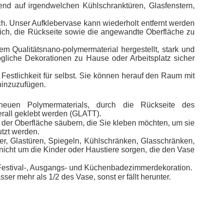
send auf irgendwelchen Kühlschranktüren, Glasfenstern,
rlich. Unser Aufklebervase kann wiederholt entfernt werden
ich, die Rückseite sowie die angewandte Oberfläche zu
m Qualitätsnano-polymermaterial hergestellt, stark und
gliche Dekorationen zu Hause oder Arbeitsplatz sicher
Festlichkeit für selbst. Sie können herauf den Raum mit
hinzuzufügen.
n Polymermaterials, durch die Rückseite des
rall geklebt werden (GLATT).
berfläche säubern, die Sie kleben möchten, um sie
tzt werden.
 Glastüren, Spiegeln, Kühlschränken, Glasschränken,
nicht um die Kinder oder Haustiere sorgen, die den Vase
, Festival-, Ausgangs- und Küchenbadezimmerdekoration.
r mehr als 1/2 des Vase, sonst er fällt herunter.