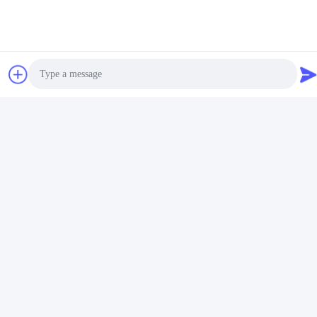
Photo
Video Call
Audio Call