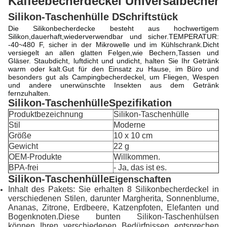
Kaffeebecherdeckel Universalbecher
Silikon-Taschenhülle D
Schriftstück
Die Silikonbecherdecke besteht aus hochwertigem
Silikon,dauerhaft,wiederverwendbar und sicher.TEMPERATUR:
-40~480 F, sicher in der Mikrowelle und im Kühlschrank.Dicht
versiegelt an allen glatten Felgen,wie Bechern,Tassen und
Gläser. Staubdicht, luftdicht und undicht, halten Sie Ihr Getränk
warm oder kalt.
Gut für den Einsatz zu Hause, im Büro und
besonders gut als Campingbecherdeckel, um Fliegen, Wespen
und andere unerwünschte Insekten aus dem Getränk
fernzuhalten.
Silikon-Taschenhülle
Spezifikation
Produktbezeichnung
Silikon-Taschenhülle
Stil
Moderne
Größe
10 x 10 cm
Gewicht
22 g
OEM-Produkte
Willkommen.
BPA-frei
- Ja, das ist es.
Silikon-Taschenhülle
Eigenschaften
Inhalt des Pakets: Sie erhalten 8 Silikonbecherdeckel in
verschiedenen Stilen, darunter Margherita, Sonnenblume,
Ananas, Zitrone, Erdbeere, Katzenpfoten, Elefanten und
Bogenknoten.Diese bunten Silikon-Taschenhülsen
können Ihren verschiedenen Bedürfnissen entsprechen