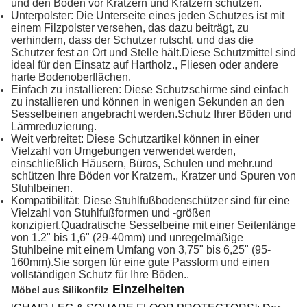
und den Boden vor Kratzern und Kratzern schützen.
Unterpolster: Die Unterseite eines jeden Schutzes ist mit
einem Filzpolster versehen, das dazu beiträgt, zu
verhindern, dass der Schutzer rutscht, und das die
Schutzer fest an Ort und Stelle hält.Diese Schutzmittel sind
ideal für den Einsatz auf Hartholz., Fliesen oder andere
harte Bodenoberflächen.
Einfach zu installieren: Diese Schutzschirme sind einfach
zu installieren und können in wenigen Sekunden an den
Sesselbeinen angebracht werden.Schutz Ihrer Böden und
Lärmreduzierung.
Weit verbreitet: Diese Schutzartikel können in einer
Vielzahl von Umgebungen verwendet werden,
einschließlich Häusern, Büros, Schulen und mehr.und
schützen Ihre Böden vor Kratzern., Kratzer und Spuren von
Stuhlbeinen.
Kompatibilität: Diese Stuhlfußbodenschützer sind für eine
Vielzahl von Stuhlfußformen und -größen
konzipiert.Quadratische Sesselbeine mit einer Seitenlänge
von 1.2" bis 1,6" (29-40mm) und unregelmäßige
Stuhlbeine mit einem Umfang von 3,75" bis 6,25" (95-
160mm).Sie sorgen für eine gute Passform und einen
vollständigen Schutz für Ihre Böden..
Einzelheiten
Möbel aus Silikonfilz