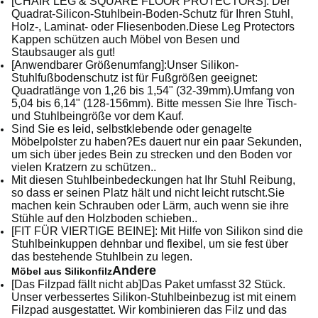
[CHAIR LEG & SQUARE FLOOR PROTECTORS]: Der
Quadrat-Silicon-Stuhlbein-Boden-Schutz für Ihren Stuhl,
Holz-, Laminat- oder Fliesenboden.Diese Leg Protectors
Kappen schützen auch Möbel von Besen und
Staubsauger als gut!
[Anwendbarer Größenumfang]:Unser Silikon-
Stuhlfußbodenschutz ist für Fußgrößen geeignet:
Quadratlänge von 1,26 bis 1,54" (32-39mm).Umfang von
5,04 bis 6,14" (128-156mm). Bitte messen Sie Ihre Tisch-
und Stuhlbeingröße vor dem Kauf.
Sind Sie es leid, selbstklebende oder genagelte
Möbelpolster zu haben?Es dauert nur ein paar Sekunden,
um sich über jedes Bein zu strecken und den Boden vor
vielen Kratzern zu schützen..
Mit diesen Stuhlbeinbedeckungen hat Ihr Stuhl Reibung,
so dass er seinen Platz hält und nicht leicht rutscht.Sie
machen kein Schrauben oder Lärm, auch wenn sie ihre
Stühle auf den Holzboden schieben..
[FIT FÜR VIERTIGE BEINE]: Mit Hilfe von Silikon sind die
Stuhlbeinkuppen dehnbar und flexibel, um sie fest über
das bestehende Stuhlbein zu legen.
Andere
Möbel aus Silikonfilz
[Das Filzpad fällt nicht ab]Das Paket umfasst 32 Stück.
Unser verbessertes Silikon-Stuhlbeinbezug ist mit einem
Filzpad ausgestattet. Wir kombinieren das Filz und das