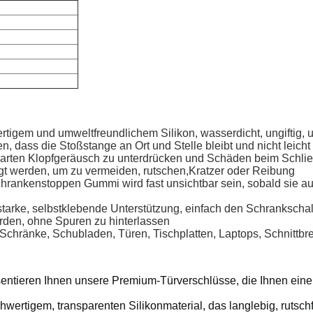
ertigem und umweltfreundlichem Silikon, wasserdicht, ungiftig
, dass die Stoßstange an Ort und Stelle bleibt und nicht leicht
arten Klopfgeräusch zu unterdrücken und Schäden beim Schli
t werden, um zu vermeiden, rutschen,Kratzer oder Reibung
chrankenstoppen Gummi wird fast unsichtbar sein, sobald sie a
arke, selbstklebende Unterstützung, einfach den Schrankschall
rden, ohne Spuren zu hinterlassen
Schränke, Schubladen, Türen, Tischplatten, Laptops, Schnittbre
ntieren Ihnen unsere Premium-Türverschlüsse, die Ihnen eine
hwertigem, transparenten Silikonmaterial, das langlebig, rutsc