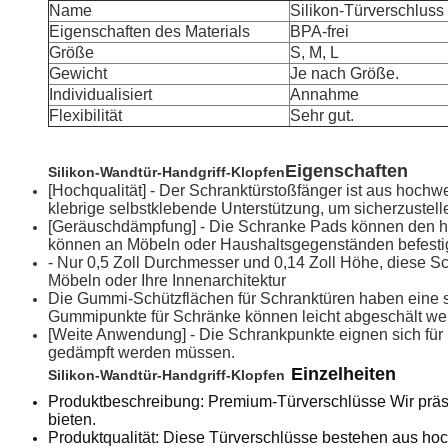
Name
Silikon-Türverschluss
Eigenschaften des Materials
BPA-frei
Größe
S, M, L
Gewicht
Je nach Größe.
Individualisiert
Annahme
Flexibilität
Sehr gut.
Eigenschaften
Silikon-Wandtür-Handgriff-Klopfen
[Hochqualität] - Der Schranktürstoßfänger ist aus hochw
klebrige selbstklebende Unterstützung, um sicherzustellen
[Geräuschdämpfung] - Die Schranke Pads können den h
können an Möbeln oder Haushaltsgegenständen befestig
- Nur 0,5 Zoll Durchmesser und 0,14 Zoll Höhe, diese S
Möbeln oder Ihre Innenarchitektur
Die Gummi-Schützflächen für Schranktüren haben eine st
Gummipunkte für Schränke können leicht abgeschält we
[Weite Anwendung] - Die Schrankpunkte eignen sich für 
gedämpft werden müssen.
Einzelheiten
Silikon-Wandtür-Handgriff-Klopfen
Produktbeschreibung: Premium-Türverschlüsse Wir präse
bieten.
Produktqualität: Diese Türverschlüsse bestehen aus hoc