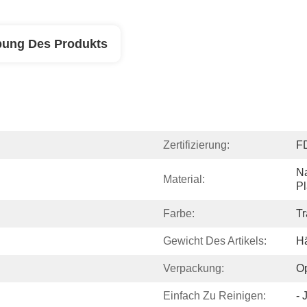
bung Des Produkts
Zertifizierung:
F
Na
Material:
Pl
Farbe:
Tr
Gewicht Des Artikels:
H
Verpackung:
O
Einfach Zu Reinigen:
- 