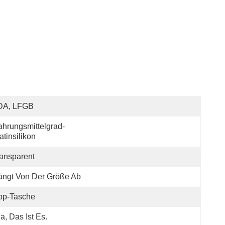
DA, LFGB
hrungsmittelgrad-
atinsilikon
ansparent
ängt Von Der Größe Ab
pp-Tasche
Ja, Das Ist Es.