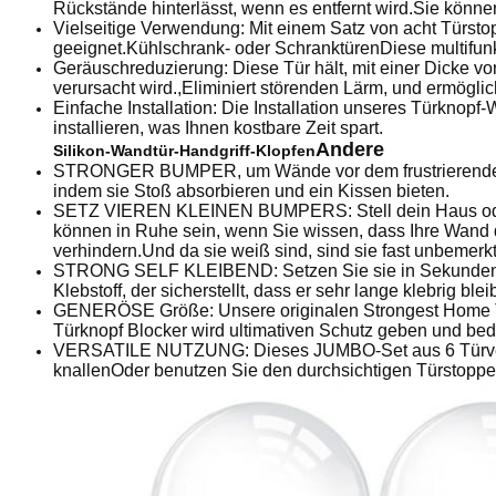
Rückstände hinterlässt, wenn es entfernt wird.Sie können
Vielseitige Verwendung: Mit einem Satz von acht Türstop
geeignet.Kühlschrank- oder SchranktürenDiese multifu
Geräuschreduzierung: Diese Tür hält, mit einer Dicke vo
verursacht wird.,Eliminiert störenden Lärm, und ermögli
Einfache Installation: Die Installation unseres Türknop
installieren, was Ihnen kostbare Zeit spart.
Andere
Silikon-Wandtür-Handgriff-Klopfen
STRONGER BUMPER, um Wände vor dem frustrierenden u
indem sie Stoß absorbieren und ein Kissen bieten.
SETZ VIEREN KLEINEN BUMPERS: Stell dein Haus oder 
können in Ruhe sein, wenn Sie wissen, dass Ihre Wand d
verhindern.Und da sie weiß sind, sind sie fast unbemerk
STRONG SELF KLEIBEND: Setzen Sie sie in Sekunden m
Klebstoff, der sicherstellt, dass er sehr lange klebrig b
GENERÖSE Größe: Unsere originalen Strongest Home Tür
Türknopf Blocker wird ultimativen Schutz geben und be
VERSATILE NUTZUNG: Dieses JUMBO-Set aus 6 Türverschlü
knallenOder benutzen Sie den durchsichtigen Türstopper