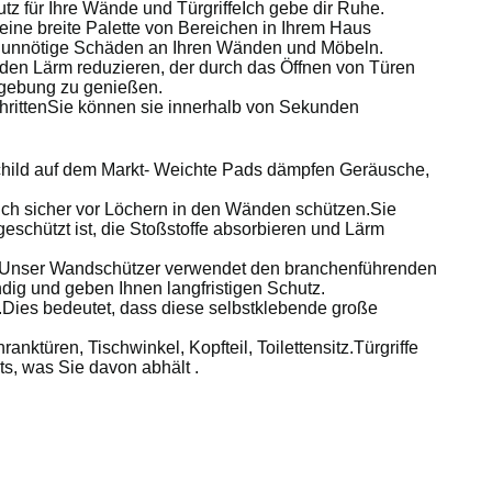
utz für Ihre Wände und TürgriffeIch gebe dir Ruhe.
 eine breite Palette von Bereichen in Ihrem Haus
n unnötige Schäden an Ihren Wänden und Möbeln.
v den Lärm reduzieren, der durch das Öffnen von Türen
Umgebung zu genießen.
SchrittenSie können sie innerhalb von Sekunden
ild auf dem Markt- Weichte Pads dämpfen Geräusche,
 sicher vor Löchern in den Wänden schützen.Sie
schützt ist, die Stoßstoffe absorbieren und Lärm
.Unser Wandschützer verwendet den branchenführenden
ändig und geben Ihnen langfristigen Schutz.
Dies bedeutet, dass diese selbstklebende große
üren, Tischwinkel, Kopfteil, Toilettensitz.Türgriffe
s, was Sie davon abhält .