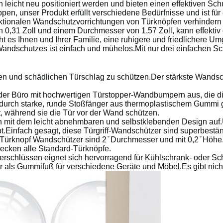
 leicht neu positioniert werden und bieten einen effektiven Sch
pen, unser Produkt erfüllt verschiedene Bedürfnisse und ist für
nktionalen Wandschutzvorrichtungen von Türknöpfen verhinder
n 0,31 Zoll und einem Durchmesser von 1,57 Zoll, kann effekti
cht es Ihnen und Ihrer Familie, eine ruhigere und friedlichere 
f-Wandschutzes ist einfach und mühelos.Mit nur drei einfachen 
nd schädlichen Türschlag zu schützen.Der stärkste Wandsch
Büro mit hochwertigen Türstopper-Wandbumpern aus, die dich
urch starke, runde Stoßfänger aus thermoplastischem Gummi ge
t, während sie die Tür vor der Wand schützen.
it dem leicht abnehmbaren und selbstklebenden Design auf
leibt.Einfach gesagt, diese Türgriff-Wandschützer sind superbest
knopf Wandschützer sind 2 ̊ Durchmesser und mit 0,2 ̊ Höhe.
decken alle Standard-Türknöpfe.
ssen eignet sich hervorragend für Kühlschrank- oder Schrankt
 als Gummifuß für verschiedene Geräte und Möbel.Es gibt nicht