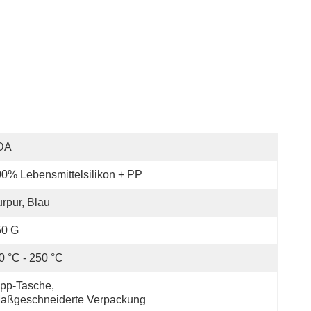
DA
0% Lebensmittelsilikon + PP
rpur, Blau
50 G
0 °C - 250 °C
pp-Tasche, 
aßgeschneiderte Verpackung