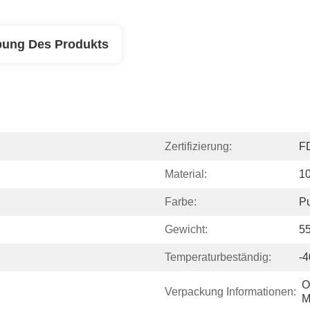
bung Des Produkts
Zertifizierung:
F
Material:
10
Farbe:
Pu
Gewicht:
5
Temperaturbeständig:
-4
O
Verpackung Informationen:
M