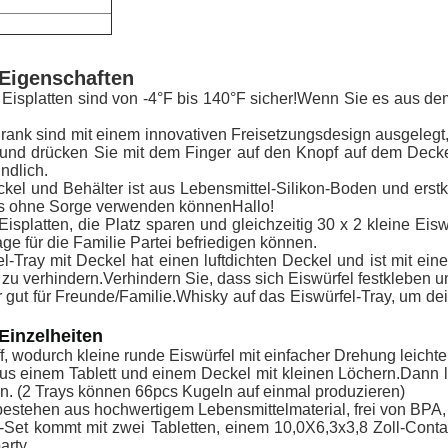
Eigenschaften
Eisplatten sind von -4°F bis 140°F sicher!Wenn Sie es aus de
chrank sind mit einem innovativen Freisetzungsdesign ausgelegt
x und drücken Sie mit dem Finger auf den Knopf auf dem Decke
ndlich.
kel und Behälter ist aus Lebensmittel-Silikon-Boden und erstk
 es ohne Sorge verwenden könnenHallo!
Eisplatten, die Platz sparen und gleichzeitig 30 x 2 kleine Eis
age für die Familie Partei befriedigen können.
l-Tray mit Deckel hat einen luftdichten Deckel und ist mit ein
f zu verhindern.Verhindern Sie, dass sich Eiswürfel festkleben 
ehr gut für Freunde/Familie.Whisky auf das Eiswürfel-Tray, um 
Einzelheiten
f, wodurch kleine runde Eiswürfel mit einfacher Drehung leicht
us einem Tablett und einem Deckel mit kleinen Löchern.Dann l
. (2 Trays können 66pcs Kugeln auf einmal produzieren)
tehen aus hochwertigem Lebensmittelmaterial, frei von BPA, ger
-Set kommt mit zwei Tabletten, einem 10,0X6,3x3,8 Zoll-Conta
rty..