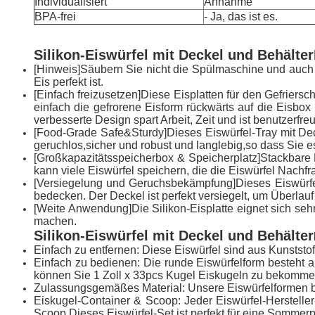
Individualisiert
Annahme
BPA-frei
- Ja, das ist es.
Silikon-Eiswürfel mit Deckel und Behälter
[Hinweis]Säubern Sie nicht die Spülmaschine und auch 
Eis perfekt ist.
[Einfach freizusetzen]Diese Eisplatten für den Gefriers
einfach die gefrorene Eisform rückwärts auf die Eisbo
verbesserte Design spart Arbeit, Zeit und ist benutzerfreu
[Food-Grade Safe&Sturdy]Dieses Eiswürfel-Tray mit Dec
geruchlos,sicher und robust und langlebig,so dass Sie
[
Großkapazitätsspeicherbox & Speicherplatz
]
Stackbare 
kann viele Eiswürfel speichern, die die Eiswürfel Nachfr
[
Versiegelung und Geruchsbekämpfung
]
Dieses Eiswürfe
bedecken. Der Deckel ist perfekt versiegelt, um Überlau
[
Weite Anwendung
]
Die Silikon-Eisplatte eignet sich s
machen.
Silikon-Eiswürfel mit Deckel und Behälter
Einfach zu entfernen: Diese Eiswürfel sind aus Kunststof
Einfach zu bedienen: Die runde Eiswürfelform besteht a
können Sie 1 Zoll x 33pcs Kugel Eiskugeln zu bekommen
Zulassungsgemäßes Material: Unsere Eiswürfelformen bes
Eiskugel-Container & Scoop: Jeder Eiswürfel-Hersteller
Scoop.Dieses Eiswürfel-Set ist perfekt für eine Sommerpa